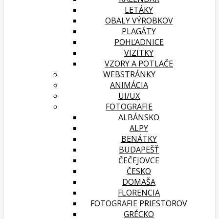
LETÁKY
OBALY VÝROBKOV
PLAGÁTY
POHĽADNICE
VIZITKY
VZORY A POTLAČE
WEBSTRÁNKY
ANIMÁCIA
UI/UX
FOTOGRAFIE
ALBÁNSKO
ALPY
BENÁTKY
BUDAPEŠŤ
ČEČEJOVCE
ČESKO
DOMAŠA
FLORENCIA
FOTOGRAFIE PRIESTOROV
GRÉCKO