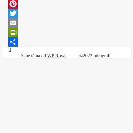
Facebook
Pinterest
Twitter
Email
PrintFriendly
Share
Ashe téma od
WP Royal
.
©2022 miragrafik