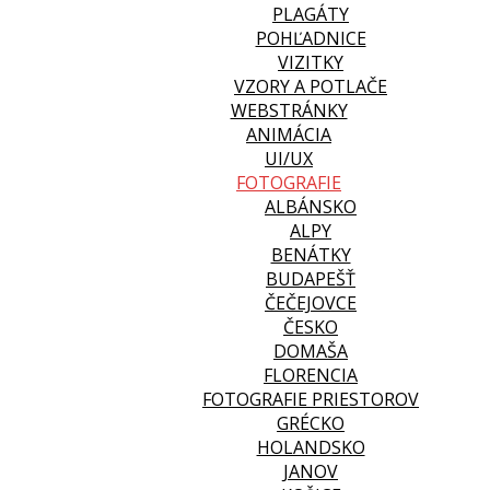
PLAGÁTY
POHĽADNICE
VIZITKY
VZORY A POTLAČE
WEBSTRÁNKY
ANIMÁCIA
UI/UX
FOTOGRAFIE
ALBÁNSKO
ALPY
BENÁTKY
BUDAPEŠŤ
ČEČEJOVCE
ČESKO
DOMAŠA
FLORENCIA
FOTOGRAFIE PRIESTOROV
GRÉCKO
HOLANDSKO
JANOV