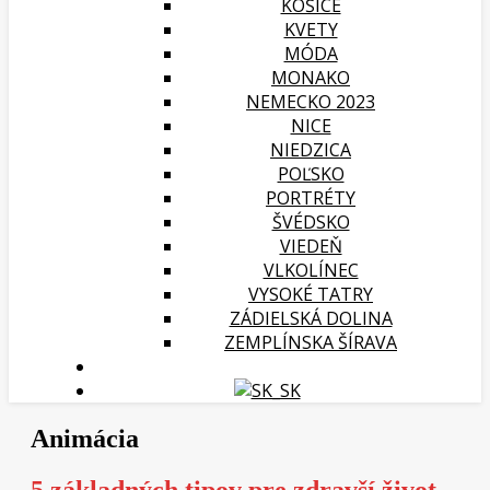
KOŠICE
KVETY
MÓDA
MONAKO
NEMECKO 2023
NICE
NIEDZICA
POĽSKO
PORTRÉTY
ŠVÉDSKO
VIEDEŇ
VLKOLÍNEC
VYSOKÉ TATRY
ZÁDIELSKÁ DOLINA
ZEMPLÍNSKA ŠÍRAVA
Animácia
5 základných tipov pre zdravší život