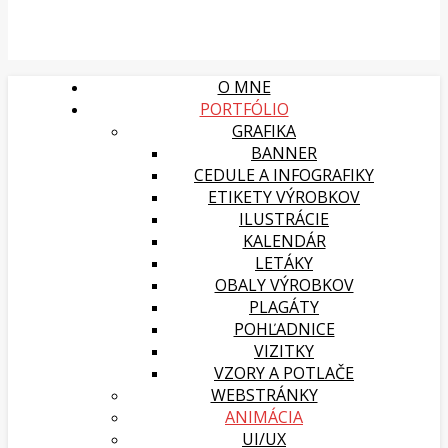
O MNE
PORTFÓLIO
GRAFIKA
BANNER
CEDULE A INFOGRAFIKY
ETIKETY VÝROBKOV
ILUSTRÁCIE
KALENDÁR
LETÁKY
OBALY VÝROBKOV
PLAGÁTY
POHĽADNICE
VIZITKY
VZORY A POTLAČE
WEBSTRÁNKY
ANIMÁCIA
UI/UX