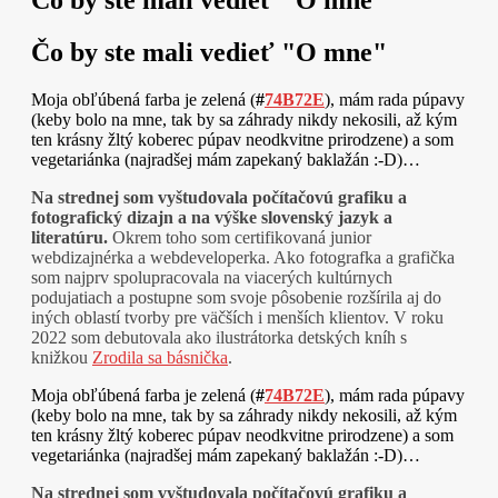
Čo by ste mali vedieť "O mne"
Moja obľúbená farba je zelená (
#
74B72E
), mám rada púpavy
(keby bolo na mne, tak by sa záhrady nikdy nekosili, až kým
ten krásny žltý koberec púpav neodkvitne prirodzene) a som
vegetariánka (najradšej mám zapekaný baklažán :-D)…
Na strednej som vyštudovala počítačovú grafiku a
fotografický dizajn a na výške slovenský jazyk a
literatúru.
Okrem toho som certifikovaná junior
webdizajnérka a webdeveloperka. Ako fotografka a grafička
som najprv spolupracovala na viacerých kultúrnych
podujatiach a postupne som svoje pôsobenie rozšírila aj do
iných oblastí tvorby pre väčších i menších klientov. V roku
2022 som debutovala ako ilustrátorka detských kníh s
knižkou
Zrodila sa básnička
.
Moja obľúbená farba je zelená (
#
74B72E
), mám rada púpavy
(keby bolo na mne, tak by sa záhrady nikdy nekosili, až kým
ten krásny žltý koberec púpav neodkvitne prirodzene) a som
vegetariánka (najradšej mám zapekaný baklažán :-D)…
Na strednej som vyštudovala počítačovú grafiku a