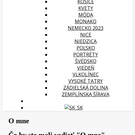
KOŠICE
KVETY
MÓDA
MONAKO
NEMECKO 2023
NICE
NIEDZICA
POĽSKO
PORTRÉTY
ŠVÉDSKO
VIEDEŇ
VLKOLÍNEC
VYSOKÉ TATRY
ZÁDIELSKÁ DOLINA
ZEMPLÍNSKA ŠÍRAVA
O mne
Čo by ste mali vedieť "O mne"