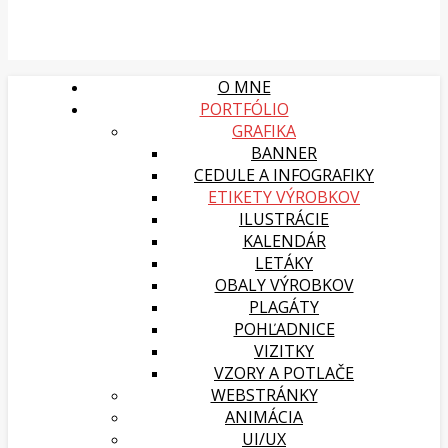
O MNE
PORTFÓLIO
GRAFIKA
BANNER
CEDULE A INFOGRAFIKY
ETIKETY VÝROBKOV
ILUSTRÁCIE
KALENDÁR
LETÁKY
OBALY VÝROBKOV
PLAGÁTY
POHĽADNICE
VIZITKY
VZORY A POTLAČE
WEBSTRÁNKY
ANIMÁCIA
UI/UX