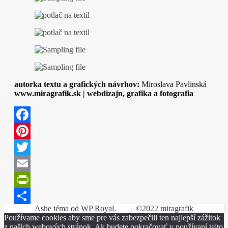
autorka textu a grafických návrhov:
Miroslava Pavlinská
www.miragrafik.sk | webdizajn, grafika a fotografia
Facebook
Pinterest
Twitter
Email
PrintFriendly
Ashe téma od
WP Royal
.
©2022 miragrafik
Share
Používame cookies aby sme pre vás zabezpečili ten najlepší zážitok
z našich webových stránok. Ak budete pokračovať v používaní tejto