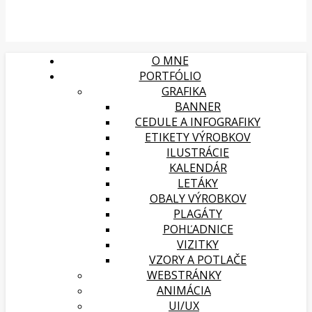
O MNE
PORTFÓLIO
GRAFIKA
BANNER
CEDULE A INFOGRAFIKY
ETIKETY VÝROBKOV
ILUSTRÁCIE
KALENDÁR
LETÁKY
OBALY VÝROBKOV
PLAGÁTY
POHĽADNICE
VIZITKY
VZORY A POTLAČE
WEBSTRÁNKY
ANIMÁCIA
UI/UX